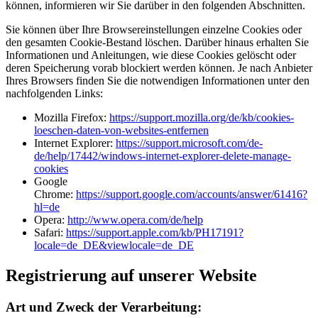
können, informieren wir Sie darüber in den folgenden Abschnitten.
Sie können über Ihre Browsereinstellungen einzelne Cookies oder
den gesamten Cookie-Bestand löschen. Darüber hinaus erhalten Sie
Informationen und Anleitungen, wie diese Cookies gelöscht oder
deren Speicherung vorab blockiert werden können. Je nach Anbieter
Ihres Browsers finden Sie die notwendigen Informationen unter den
nachfolgenden Links:
Mozilla Firefox:
https://support.mozilla.org/de/kb/cookies-
loeschen-daten-von-websites-entfernen
Internet Explorer:
https://support.microsoft.com/de-
de/help/17442/windows-internet-explorer-delete-manage-
cookies
Google
Chrome:
https://support.google.com/accounts/answer/61416?
hl=de
Opera:
http://www.opera.com/de/help
Safari:
https://support.apple.com/kb/PH17191?
locale=de_DE&viewlocale=de_DE
Registrierung auf unserer Website
Art und Zweck der Verarbeitung: