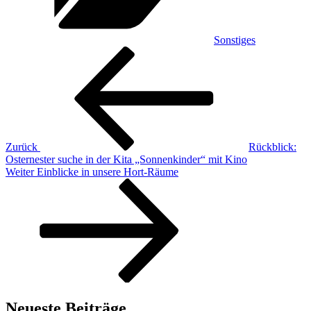
Sonstiges
Beitragsnavigation
Vorheriger
Beitrag
Zurück
Rückblick:
Osternester suche in der Kita „Sonnenkinder“ mit Kino
Nächster
Weiter
Einblicke in unsere Hort-Räume
Beitrag
Neueste Beiträge