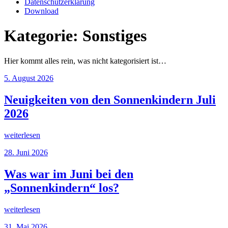
Datenschutzerklärung
Download
Kategorie:
Sonstiges
Hier kommt alles rein, was nicht kategorisiert ist…
Veröffentlicht
5. August 2026
am
Neuigkeiten von den Sonnenkindern Juli
2026
„Neuigkeiten
weiterlesen
von
Veröffentlicht
28. Juni 2026
den
am
Sonnenkindern
Juli
Was war im Juni bei den
2026“
„Sonnenkindern“ los?
„Was
weiterlesen
war
Veröffentlicht
31. Mai 2026
im