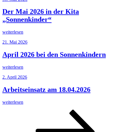
am
Juni
bei
Der Mai 2026 in der Kita
den
„Sonnenkinder“
„Sonnenkindern“
los?“
„Der
weiterlesen
Mai
Veröffentlicht
21. Mai 2026
2026
am
in
der
April 2026 bei den Sonnenkindern
Kita
„Sonnenkinder““
„April
weiterlesen
2026
Veröffentlicht
2. April 2026
bei
am
den
Sonnenkindern“
Arbeitseinsatz am 18.04.2026
„Arbeitseinsatz
weiterlesen
am
Seitennummerierung
Seite
Seite
Seite
Nächste
18.04.2026“
Seite
der
Beiträge