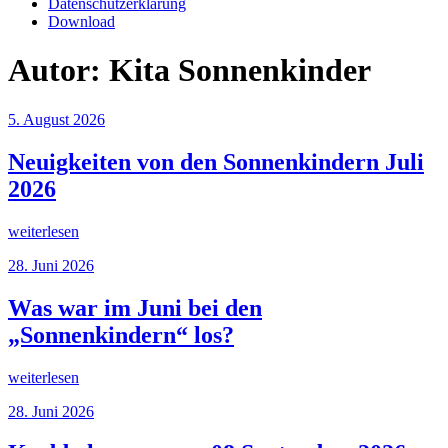
Datenschutzerklärung
Download
Autor:
Kita Sonnenkinder
Veröffentlicht
5. August 2026
am
Neuigkeiten von den Sonnenkindern Juli
2026
„Neuigkeiten
weiterlesen
von
Veröffentlicht
28. Juni 2026
den
am
Sonnenkindern
Juli
Was war im Juni bei den
2026“
„Sonnenkindern“ los?
„Was
weiterlesen
war
Veröffentlicht
28. Juni 2026
im
am
Juni