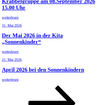
bei
Krabbelgruppe am 08.September 2026
den
15.00 Uhr
„Sonnenkindern“
los?“
„Krabbelgruppe
weiterlesen
am
Veröffentlicht
31. Mai 2026
08.September
am
2026
15.00
Der Mai 2026 in der Kita
Uhr“
„Sonnenkinder“
„Der
weiterlesen
Mai
Veröffentlicht
21. Mai 2026
2026
am
in
der
April 2026 bei den Sonnenkindern
Kita
„Sonnenkinder““
„April
weiterlesen
2026
Seitennummerierung
Seite
Seite
Seite
Nächste
bei
Seite
den
der
Sonnenkindern“
Beiträge