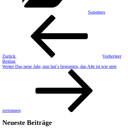
Sonstiges
Beitragsnavigation
Vorheriger
Beitrag
Zurück
Vorheriger
Beitrag
Nächster
Weiter
Das neue Jahr, nun hat´s begonnen, das Alte ist wie stets
Beitrag
zerronnen;
Neueste Beiträge