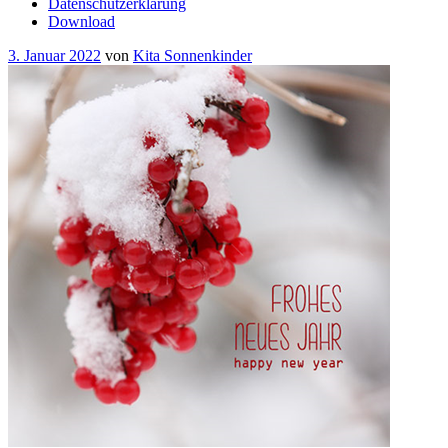
Datenschutzerklärung
Download
Veröffentlicht
3. Januar 2022
von
Kita Sonnenkinder
am