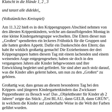
Klatscht in die Hände 1, 2 , 3
und tanzet alle dideldei„
(Volkstümliches Kreisspiel)
Am 11.3.22 hieß es in den Krippengruppen Abschied nehmen von
den ältesten Krippenkindern, welche am darauffolgenden Montag in
eine kleine Kindergartengruppe wechselten. Die Eltern dieser nun
,,Großen“ spendierten ein leckeres Frühstück für die Gruppen und
alle hatten großen Appetit. Dafür ein Dankeschön den Eltern; das
habt ihr wirklich großartig gemacht! Die Erzieherinnen der drei
Krippengruppen hatten diesem Tag mit einem lachenden und einem
weinenden Auge entgegengesehen; haben sie doch in den
vergangenen Jahren alle Kinder liebgewonnen und ihre
Entwicklung begleitet und gefördert. Sie sind aber auch stolz darauf,
was die Kinder alles gelernt haben, um nun zu den „Großen“ zu
gehören.
Großartig war, dass genau an diesem besonderen Tag bei den
Krippen- und jüngeren Kindergartenkindern das Zwickauer
Puppentheater zu Besuch war! Das ,,Objekttheater für Kinder ab 2
Jahren“ zeigte das Stück: „Erst BLAU, dann GELB, dann GRÜN“,
in welchem die Kinder auf zauberhafte Weise in die Welt der Farben
geführt wurden.