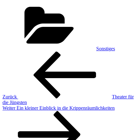
Kategorien
Sonstiges
Beitragsnavigation
Vorheriger
Beitrag
Zurück
Theater für
die Jüngsten
Nächster
Weiter
Ein kleiner Einblick in die Krippenräumlichkeiten
Beitrag