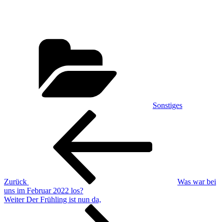
Kategorien
Sonstiges
Beitragsnavigation
Vorheriger
Beitrag
Zurück
Was war bei
uns im Februar 2022 los?
Nächster
Weiter
Der Frühling ist nun da,
Beitrag