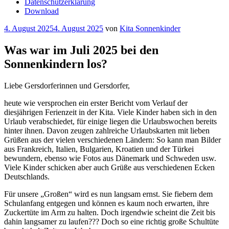
Datenschutzerklärung
Download
Veröffentlicht
4. August 2025
4. August 2025
von
Kita Sonnenkinder
am
Was war im Juli 2025 bei den
Sonnenkindern los?
Liebe Gersdorferinnen und Gersdorfer,
heute wie versprochen ein erster Bericht vom Verlauf der
diesjährigen Ferienzeit in der Kita. Viele Kinder haben sich in den
Urlaub verabschiedet, für einige liegen die Urlaubswochen bereits
hinter ihnen. Davon zeugen zahlreiche Urlaubskarten mit lieben
Grüßen aus der vielen verschiedenen Ländern: So kann man Bilder
aus Frankreich, Italien, Bulgarien, Kroatien und der Türkei
bewundern, ebenso wie Fotos aus Dänemark und Schweden usw.
Viele Kinder schicken aber auch Grüße aus verschiedenen Ecken
Deutschlands.
Für unsere „Großen“ wird es nun langsam ernst. Sie fiebern dem
Schulanfang entgegen und können es kaum noch erwarten, ihre
Zuckertüte im Arm zu halten. Doch irgendwie scheint die Zeit bis
dahin langsamer zu laufen??? Doch so eine richtig große Schultüte