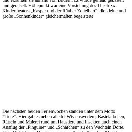
und erzählten sie anhand von Bildern. Es wurde gemalt, gebastelt
und gerätselt. Höhepunkt war eine Vorstellung des Theatrixx-
Kindertheaters „Kasper und der Räuber Zottelbart“, die kleine und
große „Sonnenkinder“ gleichermaßen begeisterte.
Die nächsten beiden Ferienwochen standen unter dem Motto
“Tiere“. Hier gab es neben allerlei Wissenswertem, Bastelarbeiten,
Rätseln und Malerei rund um Haustiere und Insekten auch einen
Ausflug der „Pinguine“ und „Schäfchen“ zu den Wachteln Dörte,