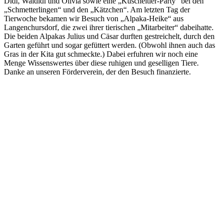
Didi, Waldidi und Olivia sowie eine „Kuscheltier-Party“ bei den
„Schmetterlingen“ und den „Kätzchen“. Am letzten Tag der
Tierwoche bekamen wir Besuch von „Alpaka-Heike“ aus
Langenchursdorf, die zwei ihrer tierischen „Mitarbeiter“ dabeihatte.
Die beiden Alpakas Julius und Cäsar durften gestreichelt, durch den
Garten geführt und sogar gefüttert werden. (Obwohl ihnen auch das
Gras in der Kita gut schmeckte.) Dabei erfuhren wir noch eine
Menge Wissenswertes über diese ruhigen und geselligen Tiere.
Danke an unseren Förderverein, der den Besuch finanzierte.