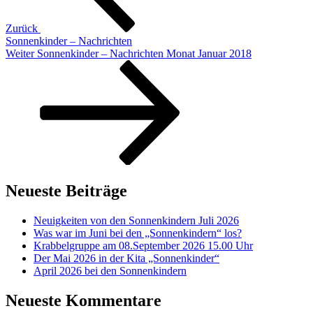
Zurück
Sonnenkinder – Nachrichten
Nächster
Weiter
Sonnenkinder – Nachrichten Monat Januar 2018
Beitrag
Neueste Beiträge
Neuigkeiten von den Sonnenkindern Juli 2026
Was war im Juni bei den „Sonnenkindern“ los?
Krabbelgruppe am 08.September 2026 15.00 Uhr
Der Mai 2026 in der Kita „Sonnenkinder“
April 2026 bei den Sonnenkindern
Neueste Kommentare