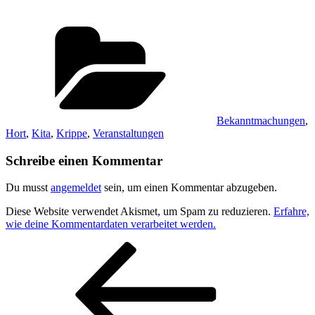
Kategorien
Bekanntmachungen
,
Hort
,
Kita
,
Krippe
,
Veranstaltungen
Schreibe einen Kommentar
Du musst
angemeldet
sein, um einen Kommentar abzugeben.
Diese Website verwendet Akismet, um Spam zu reduzieren.
Erfahre,
wie deine Kommentardaten verarbeitet werden.
Beitragsnavigation
Vorheriger
Beitrag